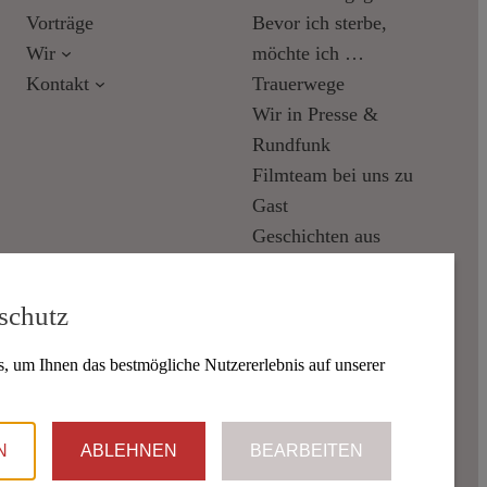
Vorträge
Bevor ich sterbe,
Wir
möchte ich …
Kontakt
Trauerwege
Wir in Presse &
Rundfunk
Filmteam bei uns zu
Gast
Geschichten aus
Möhringen
schutz
, um Ihnen das bestmögliche Nutzererlebnis auf unserer
N
ABLEHNEN
BEARBEITEN