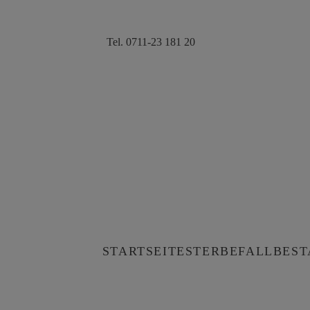
Zum
Inhalt
Tel. 0711-23 181 20
springen
STARTSEITE
STERBEFALL
BES