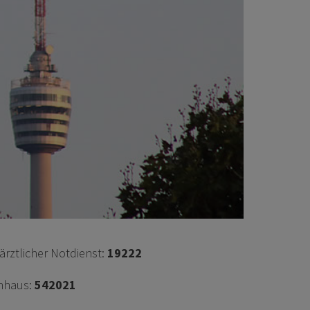
rztlicher Notdienst:
19222
nhaus:
542021