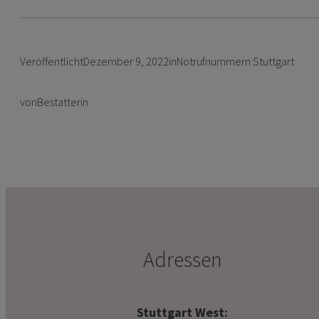
Veröffentlicht
Dezember 9, 2022
in
Notrufnummern Stuttgart
von
Bestatterin
Adressen
Stuttgart West: