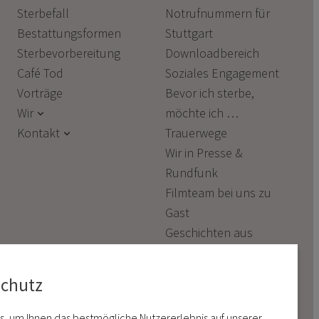
Sterbefall
Notrufnummern für
Bestattungsformen
Stuttgart
Sterbevorbereitung
Downloadbereich
Café Tod
Soziales Engagement
Vorträge
Bevor ich sterbe,
Wir
möchte ich …
Kontakt
Trauerwege
Wir in Presse &
Rundfunk
Filmteam bei uns zu
Gast
Geschichten aus
Möhringen
schutz
s, um Ihnen das bestmögliche Nutzererlebnis auf unserer