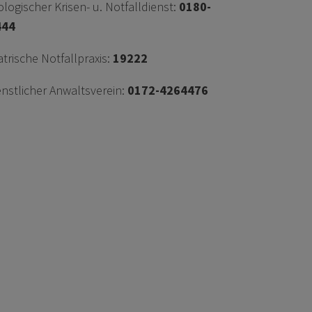
logischer Krisen- u. Notfalldienst:
0180-
444
trische Notfallpraxis:
19222
nstlicher Anwaltsverein:
0172-4264476