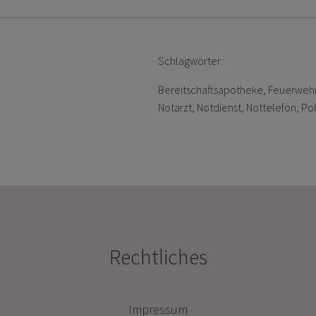
Schlagwörter:
Bereitschaftsapotheke
, 
Feuerweh
Notarzt
, 
Notdienst
, 
Nottelefon
, 
Pol
Rechtliches
Impressum