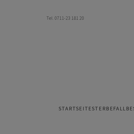
Zum
Inhalt
Tel. 0711-23 181 20
springen
STARTSEITE
STERBEFALL
BE