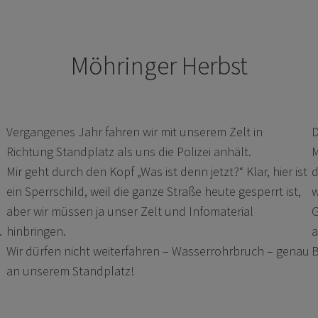
Möhringer Herbst
Vergangenes Jahr fahren wir mit unserem Zelt in
D
Richtung Standplatz als uns die Polizei anhält.
M
Mir geht durch den Kopf „Was ist denn jetzt?“ Klar, hier ist
d
ein Sperrschild, weil die ganze Straße heute gesperrt ist,
w
aber wir müssen ja unser Zelt und Infomaterial
G
.
hinbringen.
a
Wir dürfen nicht weiterfahren – Wasserrohrbruch – genau
B
an unserem Standplatz!