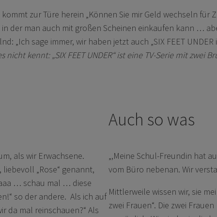
kommt zur Türe herein „Können Sie mir Geld wechseln für Z
, in der man auch mit großen Scheinen einkaufen kann … ab
nd: „Ich sage immer, wir haben jetzt auch „SIX FEET UNDER i
s nicht kennt: „SIX FEET UNDER“ ist eine TV-Serie mit zwei B
Auch so was
um, als wir Erwachsene.
„,Meine Schul-Freundin hat au
 liebevoll „Rose“ genannt,
vom Büro nebenan. Wir versta
oaaa … schau mal … diese
Mittlerweile wissen wir, sie 
n!“ so der andere. Als ich auf
zwei Frauen“. Die zwei Frauen
ir da mal reinschauen?“ Als