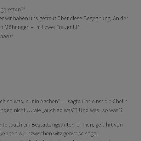
igaretten?“
er wir haben uns gefreut über diese Begegnung. An der
n Möhringen – mit zwei Frauen!!!“
rüdern
ch so was, nur in Aachen“ … sagte uns einst die Chefin
nden nicht … wie „auch so was“? Und was „so was“?
meinte „auch ein Bestattungsunternehmen, geführt von
 kennen wir inzwischen witzigerweise sogar