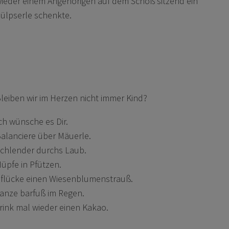
ieder einem Angehörigen auf dem Schoß sitzend ein
ülpserle schenkte.
leiben wir im Herzen nicht immer Kind?
ch wünsche es Dir.
alanciere über Mäuerle.
chlender durchs Laub.
üpfe in Pfützen.
flücke einen Wiesenblumenstrauß.
anze barfuß im Regen.
rink mal wieder einen Kakao.