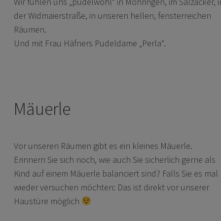
Wir fühlen uns „pudelwohl“ in Möhringen, im Salzäcker, i
der Widmaierstraße, in unseren hellen, fensterreichen
Räumen.
Und mit Frau Häfners Pudeldame „Perla“.
Mäuerle
Vor unseren Räumen gibt es ein kleines Mäuerle.
Erinnern Sie sich noch, wie auch Sie sicherlich gerne als
Kind auf einem Mäuerle balanciert sind? Falls Sie es mal
wieder versuchen möchten: Das ist direkt vor unserer
Haustüre möglich