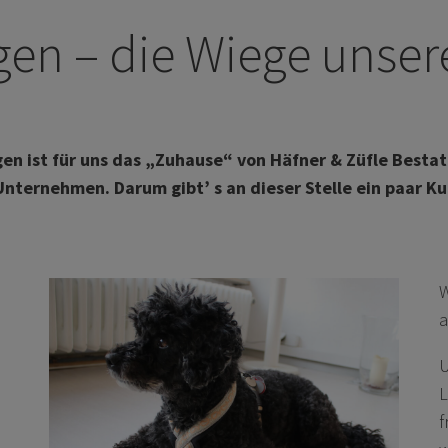
en – die Wiege unser
en ist für uns das „Zuhause“ von Häfner & Züfle Besta
Unternehmen. Darum gibt’ s an dieser Stelle ein paar K
W
a
U
L
f