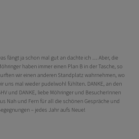
as fängt ja schon mal gut an dachte ich … Aber, die
öhringer haben immer einen Plan B in der Tasche, so
urften wir einen anderen Standplatz wahrnehmen, wo
ir uns mal wieder pudelwohl fühlten. DANKE, an den
HV und DANKE, liebe Möhringer und BesucherInnen
us Nah und Fern für all die schönen Gespräche und
egegnungen – jedes Jahr aufs Neue!