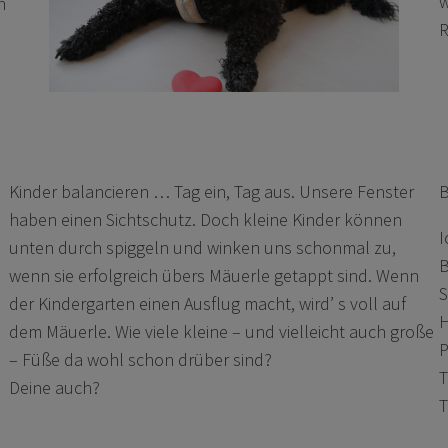
w
n
R
Kinder balancieren … Tag ein, Tag aus. Unsere Fenster
B
haben einen Sichtschutz. Doch kleine Kinder können
I
unten durch spiggeln und winken uns schonmal zu,
B
wenn sie erfolgreich übers Mäuerle getappt sind. Wenn
S
der Kindergarten einen Ausflug macht, wird’ s voll auf
H
dem Mäuerle. Wie viele kleine – und vielleicht auch große
P
– Füße da wohl schon drüber sind?
T
Deine auch?
T