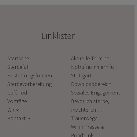
Linklisten
Startseite
Aktuelle Termine
Sterbefall
Notrufnummern für
Bestattungsformen
Stuttgart
Sterbevorbereitung
Downloadbereich
Café Tod
Soziales Engagement
Vorträge
Bevor ich sterbe,
Wir
möchte ich …
Kontakt
Trauerwege
Wir in Presse &
Rundfunk